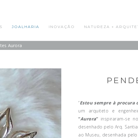
S
JOALHARIA
INOVAÇÃO
NATUREZA + ARQUITE
tes Aurora
PEND
“
Estou sempre à procura 
um arquiteto e engenhe
“
Aurora
”
inspiraram-se no
desenhado pelo Arq. Santiag
ao Museu, desenhada pelo A