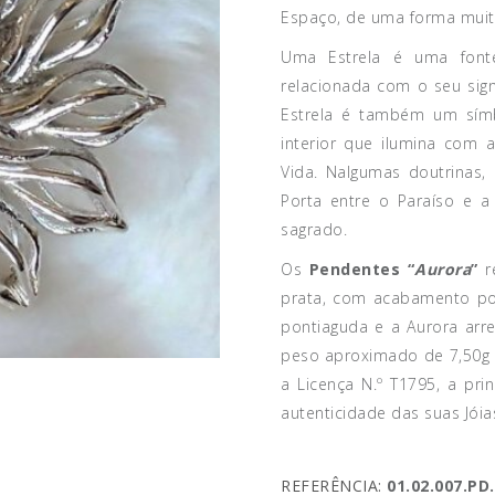
Espaço, de uma forma muito
Uma Estrela é uma font
relacionada com o seu sign
Estrela é também um símb
interior que ilumina com a
Vida. Nalgumas doutrinas
Porta entre o Paraíso e a
sagrado.
Os
Pendentes “
Aurora
”
r
prata, com acabamento pol
pontiaguda e a Aurora a
peso aproximado de 7,50g 
a Licença N.º T1795, a pri
autenticidade das suas Jóia
REFERÊNCIA:
01.02.007.PD