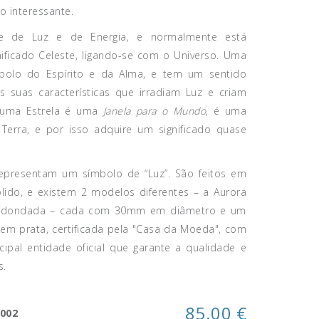
 interessante.
e de Luz e de Energia, e normalmente está
ificado Celeste, ligando-se com o Universo. Uma
olo do Espírito e da Alma, e tem um sentido
s suas características que irradiam Luz e criam
, uma Estrela é uma
Janela para o Mundo
, é uma
 Terra, e por isso adquire um significado quase
epresentam um símbolo de “Luz”. São feitos em
ido, e existem 2 modelos diferentes – a Aurora
rredondada – cada com 30mm em diâmetro e um
em prata, certificada pela "Casa da Moeda", com
ncipal entidade oficial que garante a qualidade e
s.
85.00 €
.002