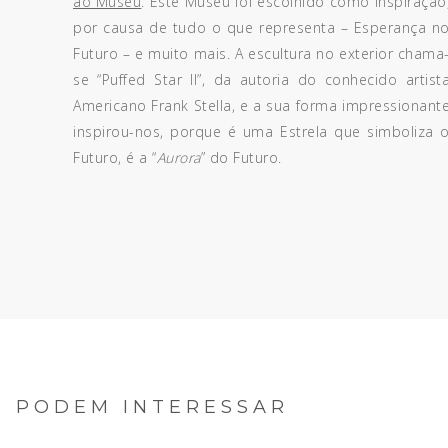
ao Museu
. Este Museu foi escolhido como inspiração
por causa de tudo o que representa – Esperança n
Futuro – e muito mais. A escultura no exterior chama
se “Puffed Star II”, da autoria do conhecido artist
Americano F
rank Stella, e a sua forma impressionant
inspirou-nos, porque é uma Estrela que simboliza 
Futuro, é a “
Aurora
” do Futuro.
 PODEM INTERESSAR