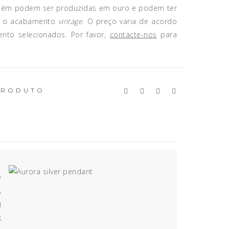
mbém podem ser produzidas em ouro e podem ter
o o acabamento
vintage
. O preço varia de acordo
nto selecionados. Por favor,
contacte-nos
para
PRODUTO
o
,
a
e