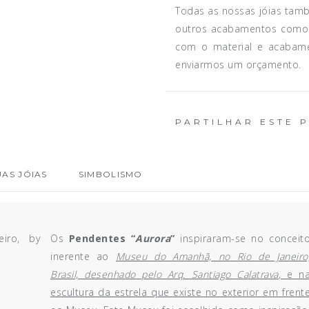
Todas as nossas jóias ta
outros acabamentos com
com o material e acabame
enviarmos um orçamento.
PARTILHAR ESTE 
AS JÓIAS
SIMBOLISMO
Os
Pendentes “
Aurora
”
inspiraram-se no conceit
inerente ao
Museu do Amanhã, no Rio de Janeiro
Brasil, desenhado pelo Arq. Santiago Calatrava
, e n
escultura da estrela que existe no exterior em frent